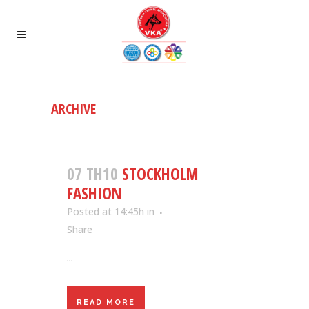
ARCHIVE
07 TH10
STOCKHOLM
FASHION
Posted at 14:45h
in
Share
...
READ MORE