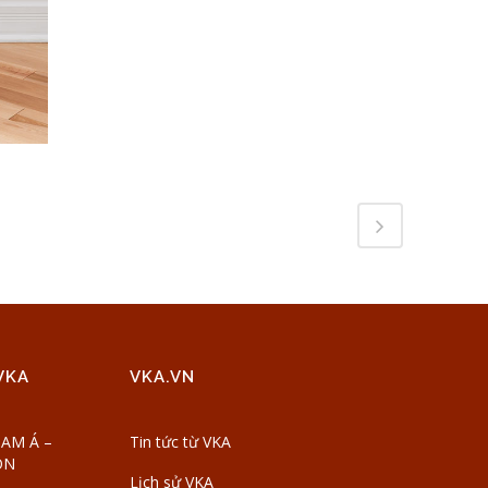
VKA
VKA.VN
AM Á –
Tin tức từ VKA
ON
Lịch sử VKA