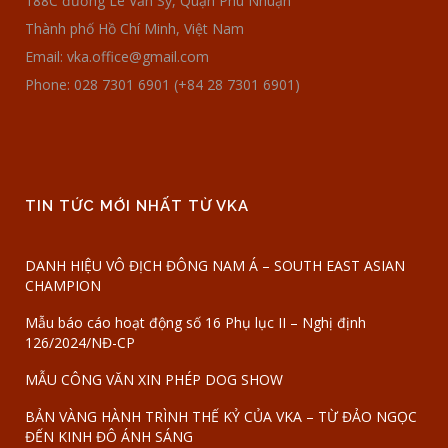
188C đường Lê Văn Sỹ, Quận Phú Nhuận
Thành phố Hồ Chí Minh, Việt Nam
Email: vka.office@gmail.com
Phone: 028 7301 6901 (+84 28 7301 6901)
TIN TỨC MỚI NHẤT TỪ VKA
DANH HIỆU VÔ ĐỊCH ĐÔNG NAM Á – SOUTH EAST ASIAN
CHAMPION
Mẫu báo cáo hoạt động số 16 Phụ lục II – Nghị định
126/2024/NĐ-CP
MẪU CÔNG VĂN XIN PHÉP DOG SHOW
BẢN VÀNG HÀNH TRÌNH THẾ KỶ CỦA VKA – TỪ ĐẢO NGỌC
ĐẾN KINH ĐÔ ÁNH SÁNG