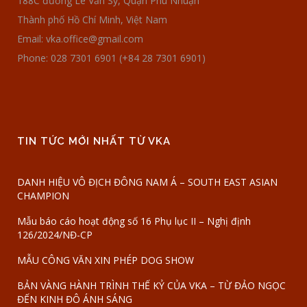
188C đường Lê Văn Sỹ, Quận Phú Nhuận
Thành phố Hồ Chí Minh, Việt Nam
Email: vka.office@gmail.com
Phone: 028 7301 6901 (+84 28 7301 6901)
TIN TỨC MỚI NHẤT TỪ VKA
DANH HIỆU VÔ ĐỊCH ĐÔNG NAM Á – SOUTH EAST ASIAN
CHAMPION
Mẫu báo cáo hoạt động số 16 Phụ lục II – Nghị định
126/2024/NĐ-CP
MẪU CÔNG VĂN XIN PHÉP DOG SHOW
BẢN VÀNG HÀNH TRÌNH THẾ KỶ CỦA VKA – TỪ ĐẢO NGỌC
ĐẾN KINH ĐÔ ÁNH SÁNG