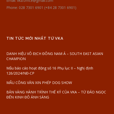
Email: vka.office@gmail.com
Phone: 028 7301 6901 (+84 28 7301 6901)
TIN TỨC MỚI NHẤT TỪ VKA
DANH HIỆU VÔ ĐỊCH ĐÔNG NAM Á – SOUTH EAST ASIAN
CHAMPION
Mẫu báo cáo hoạt động số 16 Phụ lục II – Nghị định
126/2024/NĐ-CP
MẪU CÔNG VĂN XIN PHÉP DOG SHOW
BẢN VÀNG HÀNH TRÌNH THẾ KỶ CỦA VKA – TỪ ĐẢO NGỌC
ĐẾN KINH ĐÔ ÁNH SÁNG