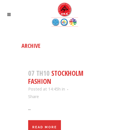
ARCHIVE
07 TH10
STOCKHOLM
FASHION
Posted at 14:45h
in
Share
...
READ MORE