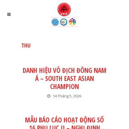
THU
DANH HIỆU VÔ ĐỊCH ĐÔNG NAM
Á – SOUTH EAST ASIAN
CHAMPION
14 Tháng 5, 2026
MẪU BÁO CÁO HOẠT ĐỘNG SỐ
16 PHỤ LỤC II – NGHỊ ĐỊNH