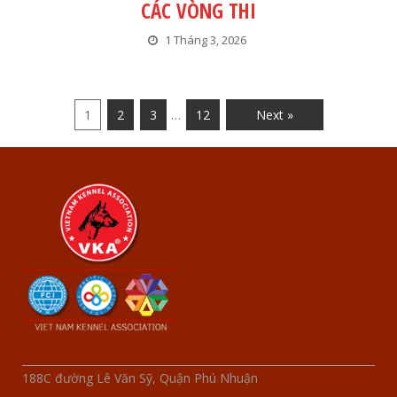
CÁC VÒNG THI
1 Tháng 3, 2026
1
2
3
…
12
Next »
188C đường Lê Văn Sỹ, Quận Phú Nhuận