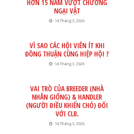
HƠN 15 NĂM VƯỢT CHƯỚNG
NGẠI VẬT
14 Tháng 3, 2026
VÌ SAO CÁC HỘI VIÊN ÍT KHI
ĐỒNG THUẬN CÙNG HIỆP HỘI ?
14 Tháng 3, 2026
VAI TRÒ CỦA BREEDER (NHÀ
NHÂN GIỐNG) & HANDLER
(NGƯỜI ĐIỀU KHIỂN CHÓ) ĐỐI
VỚI CLB.
14 Tháng 3, 2026