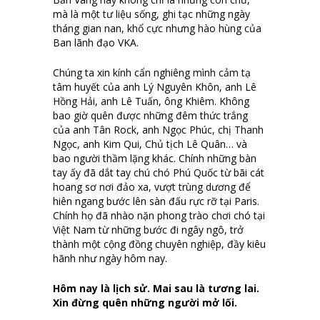
mà là một tư liệu sống, ghi tạc những ngày
tháng gian nan, khổ cực nhưng hào hùng của
Ban lãnh đạo VKA.
Chúng ta xin kính cẩn nghiêng mình cảm tạ
tâm huyết của anh Lý Nguyên Khôn, anh Lê
Hồng Hải, anh Lê Tuấn, ông Khiêm. Không
bao giờ quên được những đêm thức trắng
của anh Tân Rock, anh Ngọc Phúc, chị Thanh
Ngọc, anh Kim Qui, Chủ tịch Lê Quân… và
bao người thầm lặng khác. Chính những bàn
tay ấy đã dắt tay chú chó Phú Quốc từ bãi cát
hoang sơ nơi đảo xa, vượt trùng dương để
hiên ngang bước lên sàn đấu rực rỡ tại Paris.
Chính họ đã nhào nặn phong trào chơi chó tại
Việt Nam từ những bước đi ngây ngô, trở
thành một cộng đồng chuyên nghiệp, đầy kiêu
hãnh như ngày hôm nay.
Hôm nay là lịch sử. Mai sau là tương lai.
Xin đừng quên những người mở lối.