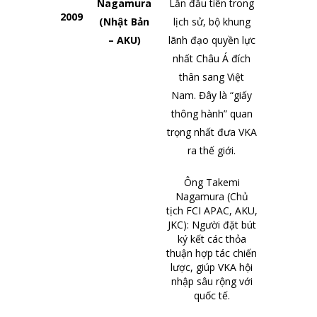
Nagamura
Lần đầu tiên trong
2009
(Nhật Bản
lịch sử, bộ khung
– AKU)
lãnh đạo quyền lực
nhất Châu Á đích
thân sang Việt
Nam. Đây là “giấy
thông hành” quan
trọng nhất đưa VKA
ra thế giới.
Ông Takemi
Nagamura (Chủ
tịch FCI APAC, AKU,
JKC): Người đặt bút
ký kết các thỏa
thuận hợp tác chiến
lược, giúp VKA hội
nhập sâu rộng với
quốc tế.