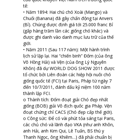
tế:
• Năm 1894: Hai chú chó Xoài (Mango) và
Chuối (Banana) đã gây chấn động tại Anvers
(Bỉ). Chúng được định giá tới 25.000 franc Bỉ
(gấp hàng trăm lần các giống chó khác) và
được ghi danh vào danh mục lưu trữ của thế
giới.
• Năm 2011 (Sau 117 năm): Một hành trình
lịch sử lặp lại. Hai “chiến binh” Đốm (của ông
Võ Hồng Hải) và Vện (của ông Lý Nguyên
Khôn) đã dự WORLD DOG SHOW 2011 được
tổ chức bởi Liên đoàn các hiệp hội nuôi chó
giống quốc tế (FCI) tại Paris, Pháp từ ngày 7
đến 10/7/2011, đánh dấu kỷ niệm 100 năm
thành lập FCI.
o Thành tích: Đốm đoạt giải Chó đẹp nhất
giống (BOB) giải Vô địch quốc gia Pháp. Vện
đoạt chứng chỉ CACS (Chó đẹp cấp thế giới).
o Công sức: Để có vài phút tỏa sáng tại Paris,
các chủ chó và lãnh đạo VKA (như anh Khôn,
anh Hải, anh Kim Qui, Lê Tuấn, BS thú y
Thanh Ngọc, ông Khiêm…) đã phải chuẩn bị