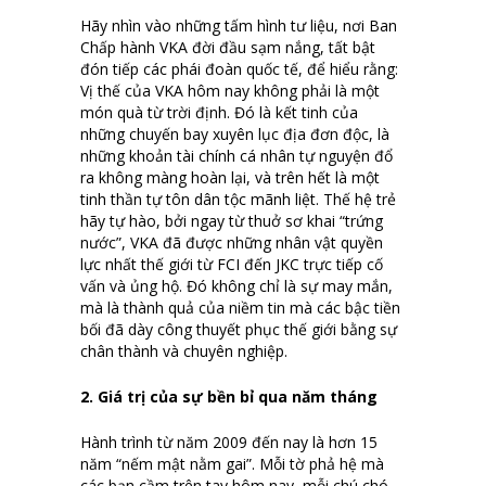
Hãy nhìn vào những tấm hình tư liệu, nơi Ban
Chấp hành VKA đời đầu sạm nắng, tất bật
đón tiếp các phái đoàn quốc tế, để hiểu rằng:
Vị thế của VKA hôm nay không phải là một
món quà từ trời định. Đó là kết tinh của
những chuyến bay xuyên lục địa đơn độc, là
những khoản tài chính cá nhân tự nguyện đổ
ra không màng hoàn lại, và trên hết là một
tinh thần tự tôn dân tộc mãnh liệt. Thế hệ trẻ
hãy tự hào, bởi ngay từ thuở sơ khai “trứng
nước”, VKA đã được những nhân vật quyền
lực nhất thế giới từ FCI đến JKC trực tiếp cố
vấn và ủng hộ. Đó không chỉ là sự may mắn,
mà là thành quả của niềm tin mà các bậc tiền
bối đã dày công thuyết phục thế giới bằng sự
chân thành và chuyên nghiệp.
2. Giá trị của sự bền bỉ qua năm tháng
Hành trình từ năm 2009 đến nay là hơn 15
năm “nếm mật nằm gai”. Mỗi tờ phả hệ mà
các bạn cầm trên tay hôm nay, mỗi chú chó