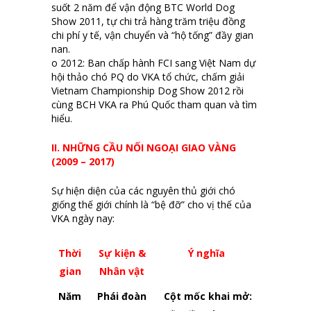
suốt 2 năm để vận động BTC World Dog
Show 2011, tự chi trả hàng trăm triệu đồng
chi phí y tế, vận chuyển và “hộ tống” đầy gian
nan.
o 2012: Ban chấp hành FCI sang Việt Nam dự
hội thảo chó PQ do VKA tổ chức, chấm giải
Vietnam Championship Dog Show 2012 rồi
cùng BCH VKA ra Phú Quốc tham quan và tìm
hiểu.
II. NHỮNG CẦU NỐI NGOẠI GIAO VÀNG
(2009 – 2017)
Sự hiện diện của các nguyên thủ giới chó
giống thế giới chính là “bệ đỡ” cho vị thế của
VKA ngày nay:
Thời
Sự kiện &
Ý nghĩa
gian
Nhân vật
Năm
Phái đoàn
Cột mốc khai mở: