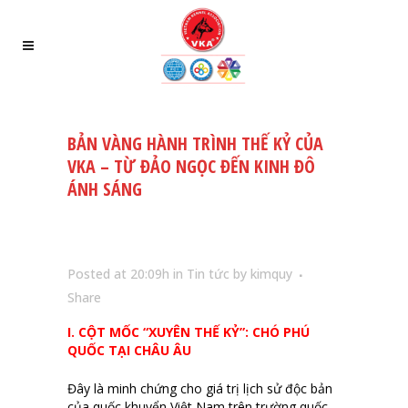
BẢN VÀNG HÀNH TRÌNH THẾ KỶ CỦA
VKA – TỪ ĐẢO NGỌC ĐẾN KINH ĐÔ
ÁNH SÁNG
Posted at 20:09h
in
Tin tức
by
kimquy
Share
I. CỘT MỐC “XUYÊN THẾ KỶ”: CHÓ PHÚ
QUỐC TẠI CHÂU ÂU
Đây là minh chứng cho giá trị lịch sử độc bản
của quốc khuyển Việt Nam trên trường quốc