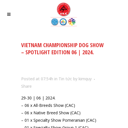
VIETNAM CHAMPIONSHIP DOG SHOW
– SPOTLIGHT EDITION 06 | 2024.
Posted at 07:54h
in
Tin tức
by
kimquy
Share
29-30 | 06 | 2024.
– 06 x All-Breeds Show (CAC)
– 06 x Native Breed Show (CAC)
– 01 x Specialty Show Pomeranian (CAC)
– 01 x Specialty Show Group 1 (CAC)