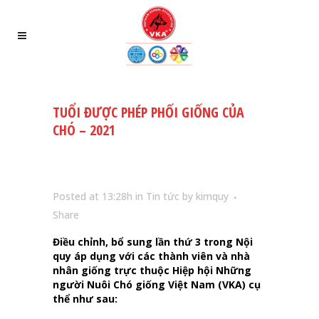
TUỔI ĐƯỢC PHÉP PHỐI GIỐNG CỦA
CHÓ – 2021
Posted at 13:28h
in
Tin tức
by
kimquy
Share
Điều chỉnh, bổ sung lần thứ 3 trong Nội
quy áp dụng với các thành viên và nhà
nhân giống trực thuộc Hiệp hội Những
người Nuôi Chó giống Việt Nam (VKA) cụ
thể như sau: