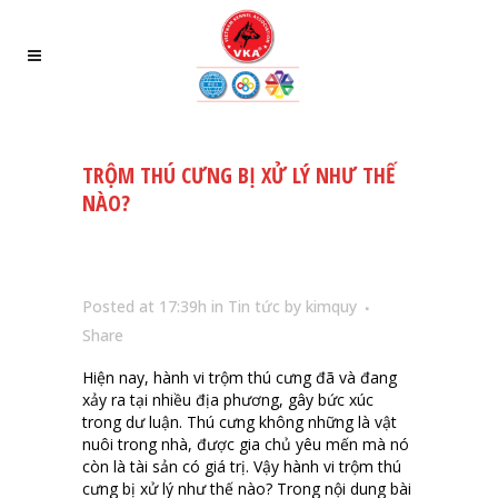
TRỘM THÚ CƯNG BỊ XỬ LÝ NHƯ THẾ
NÀO?
Posted at 17:39h
in
Tin tức
by
kimquy
Share
Hiện nay, hành vi trộm thú cưng đã và đang
xảy ra tại nhiều địa phương, gây bức xúc
trong dư luận. Thú cưng không những là vật
nuôi trong nhà, được gia chủ yêu mến mà nó
còn là tài sản có giá trị. Vậy hành vi trộm thú
cưng bị xử lý như thế nào? Trong nội dung bài