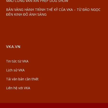
MẪU CÔNG VĂN XIN PHÉP DOG SHOW
BẢN VÀNG HÀNH TRÌNH THẾ KỶ CỦA VKA – TỪ ĐẢO NGỌC
ĐẾN KINH ĐÔ ÁNH SÁNG
VKA.VN
Tin tức từ VKA
Lịch sử VKA
Tải văn bản cần thiết
Liên hệ với VKA