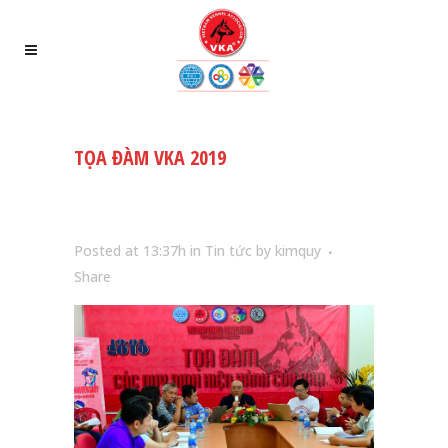
TỌA ĐÀM VKA 2019
Posted at 13:37h
in
Tin tức
by
kimquy
Share