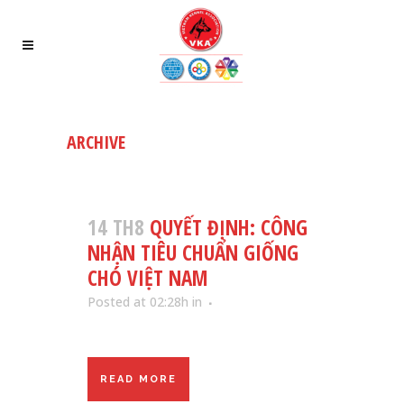
ARCHIVE
14 TH8
QUYẾT ĐỊNH: CÔNG
NHẬN TIÊU CHUẨN GIỐNG
CHÓ VIỆT NAM
Posted at 02:28h
in
READ MORE