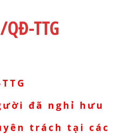
1/QĐ-TTG
-TTG
người đã nghỉ hưu
yên trách tại các