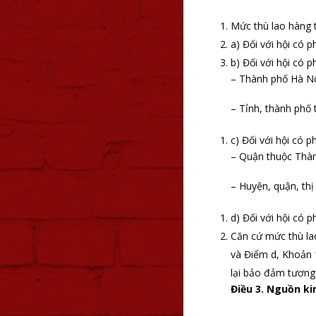
Mức thù lao hàng 
a) Đối với hội có 
b) Đối với hội có 
– Thành phố Hà Nộ
– Tỉnh, thành phố 
c) Đối với hội có 
– Quận thuộc Thàn
– Huyện, quận, thị
d) Đối với hội có 
Căn cứ mức thù lao
và Điểm d, Khoản 1
lại bảo đảm tương 
Điều 3. Nguồn ki