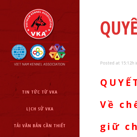
QUYẾ
Posted at 15:12h
QUYẾ
TIN TỨC TỪ VKA
Về ch
LỊCH SỬ VKA
giữ c
TẢI VĂN BẢN CẦN THIẾT