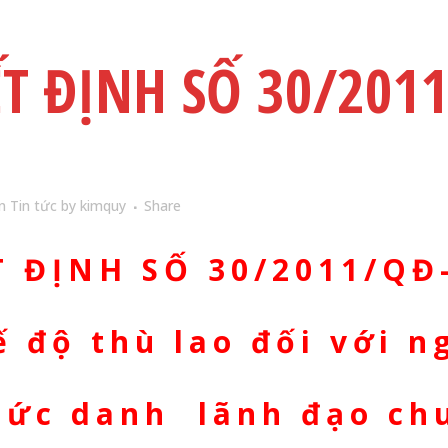
T ĐỊNH SỐ 30/201
in
Tin tức
by
kimquy
Share
T ĐỊNH
SỐ 30/2011/QĐ
ế độ thù lao đối với 
hức danh lãnh đạo chu