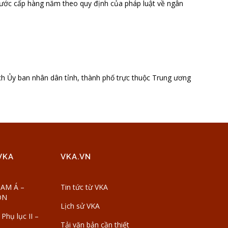
à nước cấp hàng năm theo quy định của pháp luật về ngân
h Ủy ban nhân dân tỉnh, thành phố trực thuộc Trung ương
VKA
VKA.VN
AM Á –
Tin tức từ VKA
ON
Lịch sử VKA
Phụ lục II –
Tải văn bản cần thiết