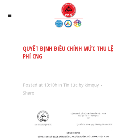
QUYẾT ĐỊNH ĐIỀU CHỈNH MỨC THU LỆ
PHÍ CNG
Posted at 13:10h
in
Tin tức
by
kimquy
Share