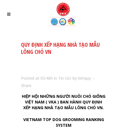
QUY ĐỊNH XẾP HẠNG NHÀ TẠO MẪU
LÔNG CHÓ VN
Posted at 03:46h
in
Tin tức
by
kimquy
Share
HIỆP HỘI NHỮNG NGƯỜI NUÔI CHÓ GIỐNG
VIỆT NAM ( VKA ) BAN HÀNH QUY ĐỊNH
XẾP HẠNG NHÀ TẠO MẪU LÔNG CHÓ VN.
VIETNAM TOP DOG GROOMING RANKING
SYSTEM