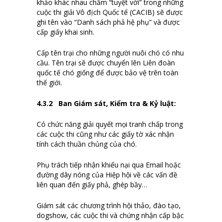
khảo khác nhau chấm “tuyệt vời” trong những
cuộc thi giải Vô địch Quốc tế (CACIB) sẽ được
ghi tên vào “Danh sách phả hệ phụ” và được
cấp giấy khai sinh.
Cấp tên trại cho những người nuôi chó có nhu
cầu. Tên trại sẽ được chuyển lên Liên đoàn
quốc tế chó giống để được bảo vệ trên toàn
thế giới.
4.
3
.2 Ban
Giám sát, Kiểm tra &
Kỷ
l
uật
:
Có chức năng giải quyết mọi tranh chấp trong
các cuộc thi cũng như các giấy tờ xác nhận
tính cách thuần chủng của chó.
Phụ trách tiếp nhận khiếu nại qua Email hoặc
đường dây nóng của Hiệp hội về các vấn đề
liên quan đến giấy phả, ghép bầy…
Giám sát các chương trình hội thảo, đào tạo,
dogshow, các cuộc thi và chứng nhận cấp bậc