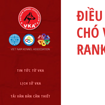
ĐIỀU
CHÓ 
RANK
Posted at 19:58h
TIN TỨC TỪ VKA
LỊCH SỬ VKA
TẢI VĂN BẢN CẦN THIẾT