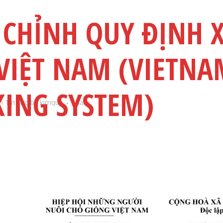
 CHỈNH QUY ĐỊNH 
VIỆT NAM (VIETNA
ING SYSTEM)
in
Tin tức
by
kimquy
Share