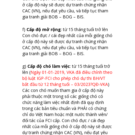
ở cấp độ này sẽ được dự tranh chứng nhận
CAC (VN), nếu đạt yêu cầu, và tiếp tục tham
gia tranh giải BOB – BOG – BIS.
f)
Cấp độ mở rộng
: từ 15 tháng tuổi trở lên
Con chó đực / cái đẹp nhất của mỗi giống chó
ở cấp độ này sẽ được dự tranh chứng nhận
CAC (VN), nếu đạt yêu cầu, và tiếp tục tham
gia tranh giải BOB – BOG – BIS.
g)
Cấp độ chó làm việc
: từ 15 tháng tuổi trở
lên (
Ngày 01-01-2019, VKA đã điều chỉnh theo
bộ luật IGP-FCI cho phép chó dự thi BH/VT
bắt đầu từ 12 tháng tuổi – 03/2023?QĐ-VKA
)
Các con chó muốn tham gia ở cấp độ này
phải thuộc một trong số các giống chó có
chức năng làm việc nhất định đã quy định
trong các bản tiêu chuẩn và PHẢI có chứng
chỉ do Việt Nam hoặc một nước thành viên/
đối tác của FCI cấp. Con chó đực / cái đẹp
nhất của mỗi giống chó ở cấp độ này sẽ được
dự tranh chứng nhận CAC (VN), nếu đạt yêu