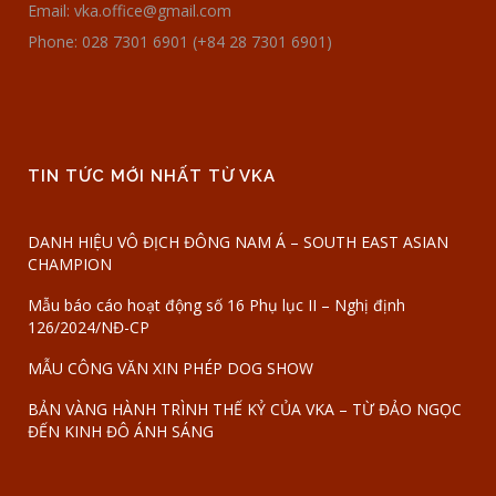
Email: vka.office@gmail.com
Phone: 028 7301 6901 (+84 28 7301 6901)
TIN TỨC MỚI NHẤT TỪ VKA
DANH HIỆU VÔ ĐỊCH ĐÔNG NAM Á – SOUTH EAST ASIAN
CHAMPION
Mẫu báo cáo hoạt động số 16 Phụ lục II – Nghị định
126/2024/NĐ-CP
MẪU CÔNG VĂN XIN PHÉP DOG SHOW
BẢN VÀNG HÀNH TRÌNH THẾ KỶ CỦA VKA – TỪ ĐẢO NGỌC
ĐẾN KINH ĐÔ ÁNH SÁNG