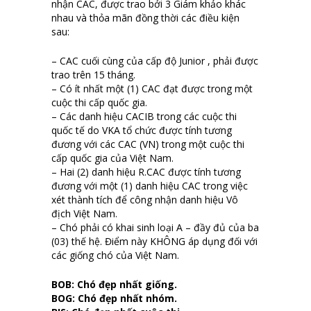
nhận CAC, được trao bởi 3 Giám khảo khác
nhau và thỏa mãn đồng thời các điều kiện
sau:
– CAC cuối cùng của cấp độ Junior , phải được
trao trên 15 tháng.
– Có ít nhất một (1) CAC đạt được trong một
cuộc thi cấp quốc gia.
– Các danh hiệu CACIB trong các cuộc thi
quốc tế do VKA tổ chức được tính tương
đương với các CAC (VN) trong một cuộc thi
cấp quốc gia của Việt Nam.
– Hai (2) danh hiệu R.CAC được tính tương
đương với một (1) danh hiệu CAC trong việc
xét thành tích để công nhận danh hiệu Vô
địch Việt Nam.
– Chó phải có khai sinh loại A – đầy đủ của ba
(03) thế hệ. Điểm này KHÔNG áp dụng đối với
các giống chó của Việt Nam.
BOB: Chó đẹp nhất giống.
BOG: Chó đẹp nhất nhóm.