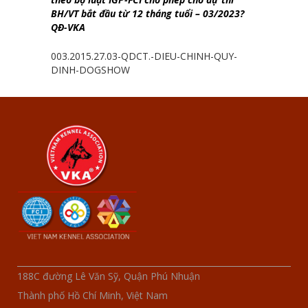
BH/VT bắt đầu từ 12 tháng tuổi – 03/2023?
QĐ-VKA
003.2015.27.03-QDCT.-DIEU-CHINH-QUY-
DINH-DOGSHOW
188C đường Lê Văn Sỹ, Quận Phú Nhuận
Thành phố Hồ Chí Minh, Việt Nam