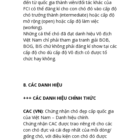
đến từ quốc gia thành viên/đối tác khác của
FCI có thể đăng kí cho con chó đó vào cấp độ
chó trưởng thành (intermediate) hoặc cấp độ
mở rộng (open) hoặc cấp độ làm việc
(working).
Những cá thể chó đã đạt danh hiệu Vô địch
Việt Nam chỉ phải tham gia tranh giải BOB,
BOG, BIS chứ không phải đăng kí show tại các
cấp độ cho dù cấp độ Vô địch có được tổ
chức hay không.
8. CÁC DANH HIỆU
+++ CÁC DANH HIỆU CHÍNH THỨC
CAC (VN)
: Chứng nhận chó đẹp cấp quốc gia
của Việt Nam – Danh hiệu chính.
Chứng nhận CAC được trao riêng rẽ cho các
con chó đực và cái đẹp nhất của mỗi dòng/
giống chó, với điều kiện con chó đó được