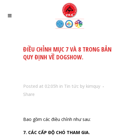
ĐIỀU CHỈNH MỤC 7 VÀ 8 TRONG BẢN
QUY ĐỊNH VỀ DOGSHOW.
Posted at 02:05h
in
Tin tức
by
kimquy
Share
Bao gồm các điều chỉnh như sau:
7. CÁC CẤP ĐỘ CHÓ THAM GIA.