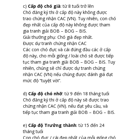
c)
Cấp độ chó già
: từ 8 tuổi trở lên
Chó đăng ký thi ở cấp độ này không được
trao chứng nhận CAC (VN). Tuy nhiên, con chó
đẹp nhất của cấp độ này không được tham
gia tranh giải BOB – BOG – BIS.
Giải thưởng phụ: Chó già đẹp nhất.
Được dự tranh chứng nhận CAC
Các con chó đực và cái đứng đầu các ở cấp
độ này, cho mỗi giống / loài chó sẽ được tiếp
tục tham gia tranh giải BOB – BOG – BIS. Tuy
nhiên, chúng sẽ chỉ được dự tranh chứng
nhận CAC (VN) nếu chúng được đánh giá đạt
mức độ “tuyệt vời”.
d)
Cấp độ chó nhỡ
: từ 9 đến 18 tháng tuổi
Chó đăng ký thi ở cấp độ này sẽ được trao
chứng nhận CAC (VN). nếu đạt yêu cầu, và
tiếp tục tham gia tranh giải BOB – BOG – BIS.
e)
Cấp độ Trưởng thành
: từ 15 đến 24
tháng tuổi
Con chó đực / cái đẹp nhất của mỗi giống chó