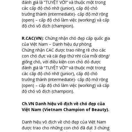
đánh giá là “TUYỆT VỜI” và thuộc một trong
các cấp độ chó nhỡ (junior), cấp độ chó
trưởng thành (intermediate)- cấp độ mở rộng
(open) – cấp độ chó làm việc (working) và cấp
độ chó vô địch (champion).
R.CAC(VN
): Chứng nhận chó đẹp cấp quốc gia
của Việt Nam – Danh hiệu dự phòng.
Chứng nhận CAC được trao riêng rẽ cho các
con chó đực và cái đẹp thứ nhì của mỗi dòng/
giống chó, với điều kiện con chó đó được
đánh giá là “TUYỆT VỜI” và thuộc một trong
các cấp độ chó nhỡ (junior), cấp độ chó
trưởng thành (intermediate)- cấp độ mở rộng
(open) – cấp độ chó làm việc (working) và cấp
độ chó vô địch (champion).
Ch.VN Danh hiệu vô địch về chó đẹp của
Việt Nam (Vietnam Champion of Beauty).
Danh hiệu vô địch về chó đẹp của Việt Nam
được trao cho những con chó đã đạt 3 chứng