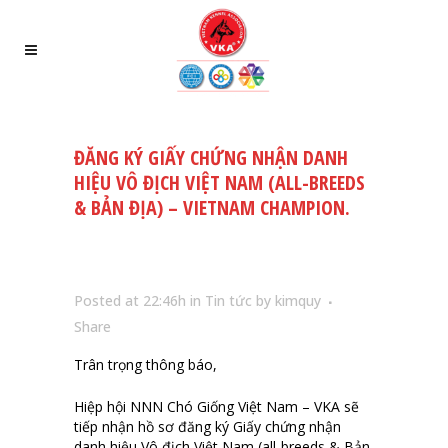
ĐĂNG KÝ GIẤY CHỨNG NHẬN DANH
HIỆU VÔ ĐỊCH VIỆT NAM (ALL-BREEDS
& BẢN ĐỊA) – VIETNAM CHAMPION.
Posted at 22:46h
in
Tin tức
by
kimquy
Share
Trân trọng thông báo,
Hiệp hội NNN Chó Giống Việt Nam – VKA sẽ
tiếp nhận hồ sơ đăng ký Giấy chứng nhận
danh hiệu Vô địch Việt Nam (all-breeds & Bản