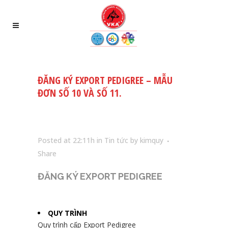
ĐĂNG KÝ EXPORT PEDIGREE – MẪU
ĐƠN SỐ 10 VÀ SỐ 11.
Posted at 22:11h
in
Tin tức
by
kimquy
Share
ĐĂNG KÝ EXPORT PEDIGREE
QUY TRÌNH
Quy trình cấp Export Pedigree