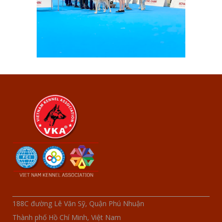
188C đường Lê Văn Sỹ, Quận Phú Nhuận
Thành phố Hồ Chí Minh, Việt Nam