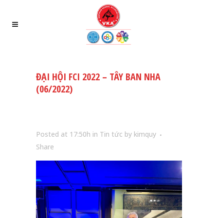
ĐẠI HỘI FCI 2022 – TÂY BAN NHA
(06/2022)
Posted at 17:50h
in
Tin tức
by
kimquy
Share