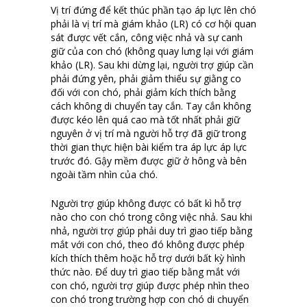
Vị trí đứng để kết thúc phần tạo áp lực lên chó
phải là vị trí mà giám khảo (LR) có cơ hội quan
sát được vết cắn, công việc nhả và sự canh
giữ của con chó (không quay lưng lại với giám
khảo (LR). Sau khi dừng lại, người trợ giúp cần
phải đứng yên, phải giảm thiểu sự giằng co
đối với con chó, phải giảm kích thích bằng
cách không di chuyển tay cắn. Tay cắn không
được kéo lên quá cao mà tốt nhất phải giữ
nguyên ở vị trí mà người hỗ trợ đã giữ trong
thời gian thực hiện bài kiểm tra áp lực áp lực
trước đó. Gậy mềm được giữ ở hông và bên
ngoài tầm nhìn của chó.
Người trợ giúp không được có bất kì hỗ trợ
nào cho con chó trong công việc nhả. Sau khi
nhả, người trợ giúp phải duy trì giao tiếp bằng
mắt với con chó, theo đó không được phép
kích thích thêm hoặc hỗ trợ dưới bất kỳ hình
thức nào. Để duy trì giao tiếp bằng mắt với
con chó, người trợ giúp được phép nhìn theo
con chó trong trường hợp con chó di chuyển