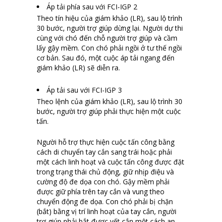
Áp tải phía sau với FCI-IGP 2
Theo tín hiệu của giám khảo (LR), sau lộ trình
30 bước, người trợ giúp dừng lại. Người dự thi
cùng với chó đến chỗ người trợ giúp và cầm
lấy gậy mềm. Con chó phải ngồi ở tư thế ngồi
cơ bản. Sau đó, một cuộc áp tải ngang đến
giám khảo (LR) sẽ diễn ra.
Áp tải sau với FCI-IGP 3
Theo lệnh của giám khảo (LR), sau lộ trình 30
bước, người trợ giúp phải thực hiện một cuộc
tấn.
Người hỗ trợ thực hiện cuộc tấn công bằng
cách di chuyển tay cắn sang trái hoặc phải
một cách linh hoạt và cuộc tấn công được đặt
trong trạng thái chủ động, giữ nhịp điệu và
cường độ đe dọa con chó. Gậy mềm phải
được giữ phía trên tay cắn và vung theo
chuyển động đe dọa. Con chó phải bị chặn
(bắt) bằng vị trí linh hoạt của tay cắn, người
trợ giúp phải bắt được vết cắn một cách an