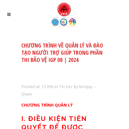
CHƯƠNG TRÌNH VỀ QUẢN LÝ VÀ ĐÀO
TẠO NGƯỜI TRỢ GIÚP TRONG PHẦN
THI BẢO VỆ IGP 08 | 2024
Posted at 13:20h
in
Tin tức
by
kimquy
Share
CHƯƠNG TRÌNH QUẢN LÝ
I. ĐIỀU KIỆN TIÊN
QUYẾT ĐỂ ĐƯỢC