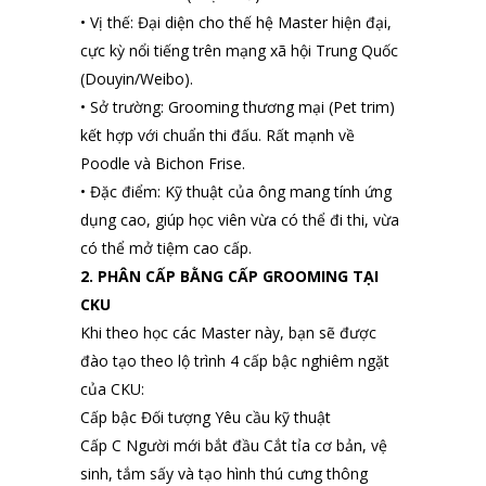
• Vị thế: Đại diện cho thế hệ Master hiện đại,
cực kỳ nổi tiếng trên mạng xã hội Trung Quốc
(Douyin/Weibo).
• Sở trường: Grooming thương mại (Pet trim)
kết hợp với chuẩn thi đấu. Rất mạnh về
Poodle và Bichon Frise.
• Đặc điểm: Kỹ thuật của ông mang tính ứng
dụng cao, giúp học viên vừa có thể đi thi, vừa
có thể mở tiệm cao cấp.
2. PHÂN CẤP BẰNG CẤP GROOMING TẠI
CKU
Khi theo học các Master này, bạn sẽ được
đào tạo theo lộ trình 4 cấp bậc nghiêm ngặt
của CKU:
Cấp bậc Đối tượng Yêu cầu kỹ thuật
Cấp C Người mới bắt đầu Cắt tỉa cơ bản, vệ
sinh, tắm sấy và tạo hình thú cưng thông