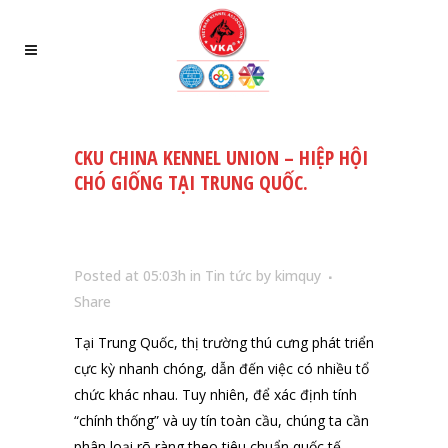
CKU CHINA KENNEL UNION – HIỆP HỘI
CHÓ GIỐNG TẠI TRUNG QUỐC.
Posted at 05:03h
in
Tin tức
by
kimquy
Share
Tại Trung Quốc, thị trường thú cưng phát triển
cực kỳ nhanh chóng, dẫn đến việc có nhiều tổ
chức khác nhau. Tuy nhiên, để xác định tính
“chính thống” và uy tín toàn cầu, chúng ta cần
phân loại rõ ràng theo tiêu chuẩn quốc tế.