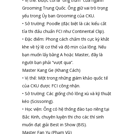
• Vị thế: Được coi là “ông trùm” của ngành
Grooming Trung Quốc. Ông giữ vai trò trọng
yếu trong Ủy ban Grooming của CKU.
• Sở trường: Poodle (đặc biệt là các kiểu cắt
tỉa thi đấu chuẩn FCI như Continental Clip).
• Đặc điểm: Phong cách chấm thi cực kỳ khắt
khe về tỷ lệ cơ thể và độ mịn của lông. Nếu
bạn muốn lấy bằng A hoặc Master, đây là
người bạn phải “vượt qua”.
Master Kang Ge (Khang Cách)
• Vị thế: Một trong những giám khảo quốc tế
của CKU được FCI công nhận.
• Sở trường: Các giống chó lông xù và kỹ thuật
kéo (Scissoring).
• Học viện: Ông có hệ thống đào tạo riêng tại
Bắc Kinh, chuyên luyện thi cho các thí sinh
muốn đạt giải Best in Show (BIS).
Master Fan Yu (Phạm Vũ)