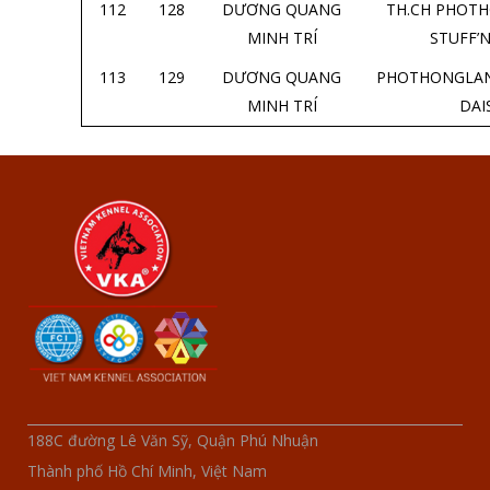
112
128
DƯƠNG QUANG
TH.CH PHOT
MINH TRÍ
STUFF’N
113
129
DƯƠNG QUANG
PHOTHONGLAN
MINH TRÍ
DAI
188C đường Lê Văn Sỹ, Quận Phú Nhuận
Thành phố Hồ Chí Minh, Việt Nam