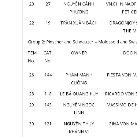
20
27
NGUYỄN CẢNH
VN.CH NINAO
PHƯƠNG
PET C
22
19
TRẦN XUÂN BÁCH
DRAGONJOY 
THE 
Group 2: Pinscher and Schnauzer – Molossoid and Swi
ITEM
CAT.
OWNER
DOG 
No.
No.
26
144
PHẠM MẠNH
FIESTA VON 
CƯỜNG
28
118
LE BÁ QUANG HUY
RICARDO VON 
29
143
NGUYỄN NGỌC
MASSIMO DE 
LINH
30
121
NGUYỄN THỤY
GINA VON M
KHÁNH VI