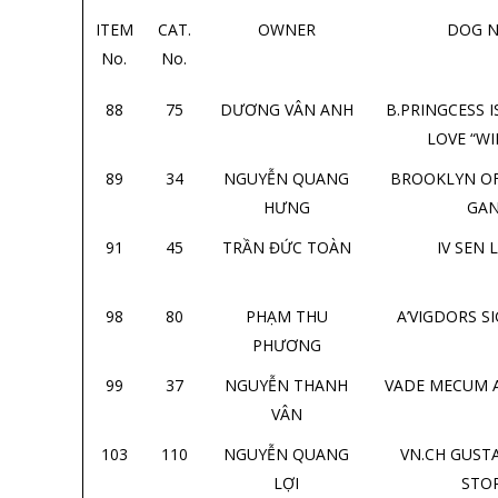
ITEM
CAT.
OWNER
DOG 
No.
No.
88
75
DƯƠNG VÂN ANH
B.PRINGCESS I
LOVE “W
89
34
NGUYỄN QUANG
BROOKLYN O
HƯNG
GA
91
45
TRẦN ĐỨC TOÀN
IV SEN 
98
80
PHẠM THU
A’VIGDORS 
PHƯƠNG
99
37
NGUYỄN THANH
VADE MECUM 
VÂN
103
110
NGUYỄN QUANG
VN.CH GUSTA
LỢI
STO