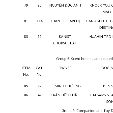
79
90
NGUYỄN ĐỨC ANH
KNOCK YOU 
MALU
81
114
THAN TEERAVEDJ
CAN.AM.TH.CH
DESTIN
83
95
KANIST
HUAHIN TRD
CHOKSUCHAT
Group 6: Scent hounds and related
ITEM
CAT.
OWNER
DOG 
No.
No.
85
72
LÊ MINH PHƯƠNG
BC’S 
86
42
TRẦN HỮU LUẬT
CAESAR’S S
SO
Group 9: Companion and Toy 