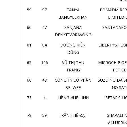
59
97
TANYA
POMADMIRER
BANGYEEKHAN
LIMITED 
60
47
SANJANA
SANTANAPO
DENKITVORAVONG
61
84
ĐƯỜNG KIÊN
LIBERTY’S FLO
DŨNG
65
106
VŨ THỊ THU
MICROCHIP O
TRANG
PET C
66
48
CÔNG TY CỔ PHẦN
SUZU NO DAISE
BELWEE
NO SA
73
4
LIỀNG HUỆ LINH
SETAR’S LI
78
59
TRẦN THẾ ĐẠT
SHAPALI N
ALLURRI