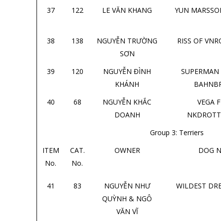
37
122
LE VĂN KHANG
YUN MARSSO
38
138
NGUYỄN TRƯỜNG
RISS OF VN
SƠN
39
120
NGUYỄN ĐÌNH
SUPERMAN
KHÁNH
BAHNB
40
68
NGUYỄN KHẮC
VEGA 
DOANH
NKDROTT
Group 3: Terriers
ITEM
CAT.
OWNER
DOG 
No.
No.
41
83
NGUYỄN NHƯ
WILDEST DR
QUỲNH & NGÔ
VĂN VĨ