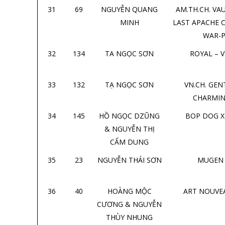
31
69
NGUYỄN QUANG
AM.TH.CH. VA
MINH
LAST APACHE C
WAR-
32
134
TA NGỌC SƠN
ROYAL – V
33
132
TẠ NGỌC SƠN
VN.CH. GE
CHARMI
34
145
HỒ NGỌC DZŨNG
BOP DOG 
& NGUYỄN THỊ
CẨM DUNG
35
23
NGUYỄN THÁI SƠN
MUGEN
36
40
HOÀNG MỘC
ART NOUVEA
CƯƠNG & NGUYỄN
THÙY NHUNG