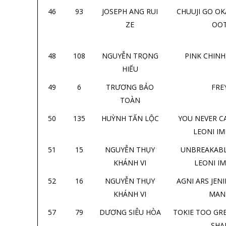
46
93
JOSEPH ANG RUI
CHUUJI GO O
ZE
OO
48
108
NGUYỄN TRỌNG
PINK CHINH
HIẾU
49
6
TRƯƠNG BẢO
FRE
TOÀN
50
135
HUỲNH TẤN LỘC
YOU NEVER CA
LEONI IM
51
15
NGUYỄN THỤY
UNBREAKABL
KHÁNH VI
LEONI IM
52
16
NGUYỄN THỤY
AGNI ARS JENI
KHÁNH VI
MAN
57
79
DƯƠNG SIÊU HÒA
TOKIE TOO GR
SHA