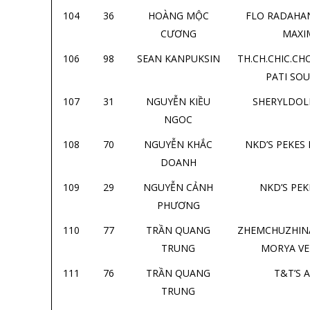
104
36
HOÀNG MỘC
FLO RADAHA
CƯƠNG
MAXI
106
98
SEAN KANPUKSIN
TH.CH.CHIC.CH
PATI SOU
107
31
NGUYỄN KIỀU
SHERYLDOL
NGOC
108
70
NGUYỄN KHẮC
NKD’S PEKES 
DOANH
109
29
NGUYỄN CẢNH
NKD’S PEK
PHƯƠNG
110
77
TRẦN QUANG
ZHEMCHUZHIN
TRUNG
MORYA V
111
76
TRẦN QUANG
T&T’S 
TRUNG