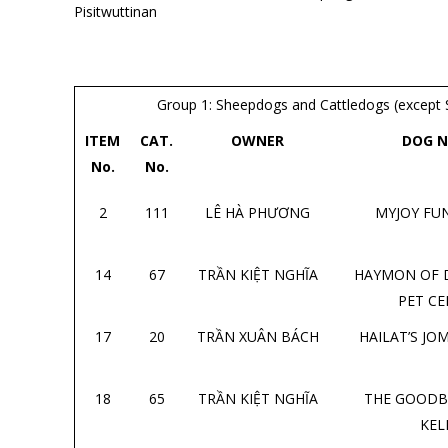
Pisitwuttinan
Group 1: Sheepdogs and Cattledogs (except 
ITEM
CAT.
OWNER
DOG 
No.
No.
2
111
LÊ HÀ PHƯƠNG
MYJOY FU
14
67
TRẦN KIỆT NGHĨA
HAYMON OF 
PET C
17
20
TRẦN XUÂN BÁCH
HAILAT’S J
18
65
TRẦN KIỆT NGHĨA
THE GOODB
KEL