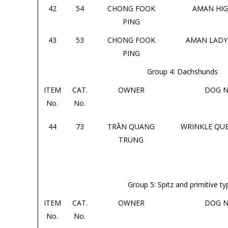
42
54
CHONG FOOK
AMAN HIG
PING
43
53
CHONG FOOK
AMAN LADY
PING
Group 4: Dachshunds
ITEM
CAT.
OWNER
DOG 
No.
No.
44
73
TRẦN QUANG
WRINKLE QUE
TRUNG
Group 5: Spitz and primitive ty
ITEM
CAT.
OWNER
DOG 
No.
No.