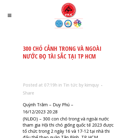
300 CHÓ CẢNH TRONG VÀ NGOÀI
NƯỚC ĐỌ TÀI SẮC TẠI TP HCM
Posted at 07:19h
in
Tin tức
by
kimquy
Share
Quỳnh Trâm – Duy Phú –
16/12/2023 20:28
(NLĐO) – 300 con chó trong và ngoài nước
tham gia Hội thi chó giống quốc tế 2023 được
tổ chức trong 2 ngày 16 và 17-12 tại nhà thi
đấu thể thao quận Tân Bình, TP HCM.