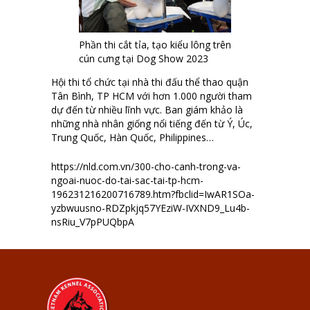
Phần thi cắt tỉa, tạo kiểu lông trên
cún cưng tại Dog Show 2023
Hội thi tổ chức tại nhà thi đấu thể thao quận
Tân Bình, TP HCM với hơn 1.000 người tham
dự đến từ nhiều lĩnh vực. Ban giám khảo là
những nhà nhân giống nổi tiếng đến từ Ý, Úc,
Trung Quốc, Hàn Quốc, Philippines…
https://nld.com.vn/300-cho-canh-trong-va-
ngoai-nuoc-do-tai-sac-tai-tp-hcm-
196231216200716789.htm?fbclid=IwAR1SOa-
yzbwuusno-RDZpkjq57YEziW-IVXND9_Lu4b-
nsRiu_V7pPUQbpA